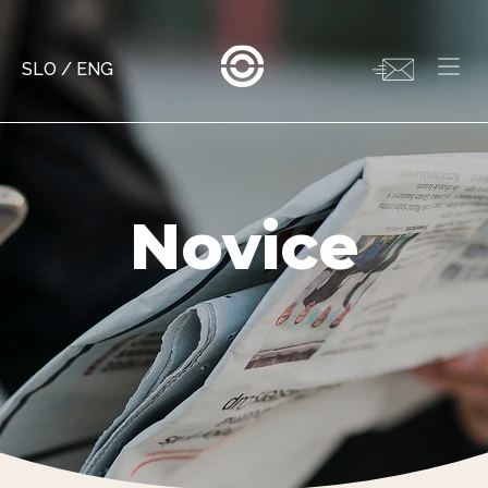
SLO
/
ENG
Novice