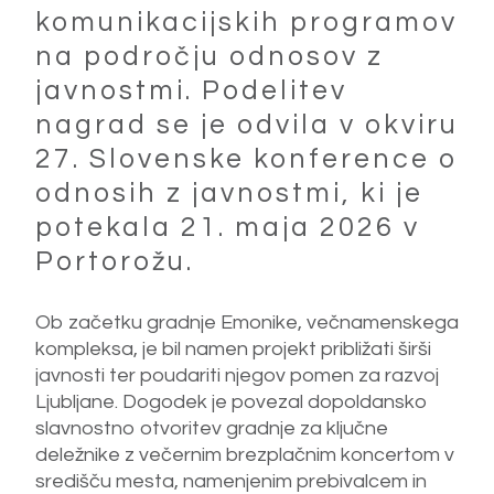
komunikacijskih programov
na področju odnosov z
javnostmi. Podelitev
nagrad se je odvila v okviru
27. Slovenske konference o
odnosih z javnostmi, ki je
potekala 21. maja 2026 v
Portorožu.
Izberi vse
Ob začetku gradnje Emonike, večnamenskega
Sprejmi samo nujne
kompleksa, je bil namen projekt približati širši
javnosti ter poudariti njegov pomen za razvoj
Ljubljane. Dogodek je povezal dopoldansko
slavnostno otvoritev gradnje za ključne
deležnike z večernim brezplačnim koncertom v
središču mesta, namenjenim prebivalcem in